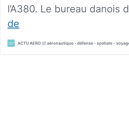
l’A380. Le bureau danois 
///
de
Les
débris
du
ACTU AERO /// aéronautique - défense - spatiale - voyag
moteur
de
l’A380
Air
France
retrouvés
au
Groenland