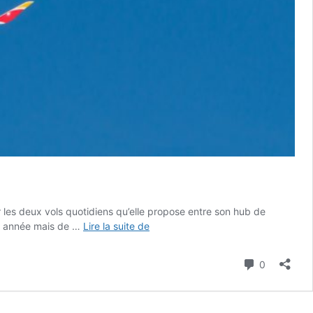
les deux vols quotidiens qu’elle propose entre son hub de
///
te année mais de …
Lire la suite de
Iberia
déploie
Commenta
0
l’A350
en
bi-