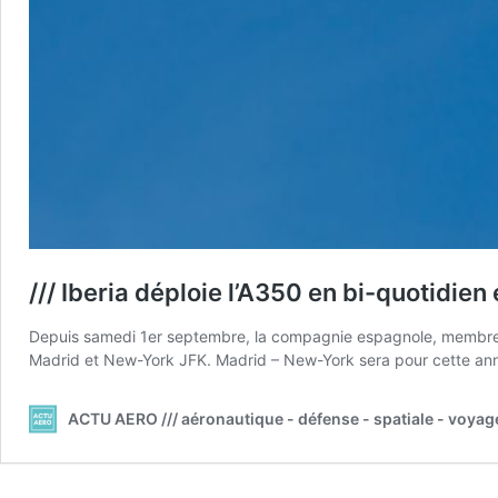
/// Iberia déploie l’A350 en bi-quotidie
Depuis samedi 1er septembre, la compagnie espagnole, membre de 
Madrid et New-York JFK. Madrid – New-York sera pour cette anné
ACTU AERO /// aéronautique - défense - spatiale - voyag