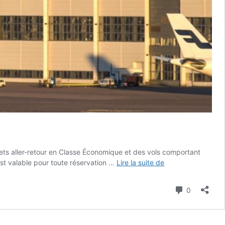
lets aller-retour en Classe Économique et des vols comportant
///
est valable pour toute réservation …
Lire la suite de
Promo
Finnair
Commenta
0
vers
la
Finlande