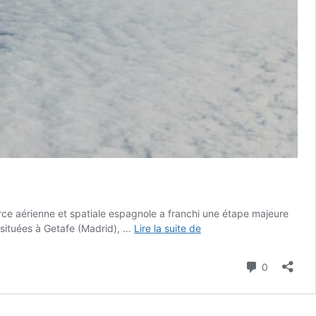
orce aérienne et spatiale espagnole a franchi une étape majeure
///
s situées à Getafe (Madrid), …
Lire la suite de
L’Espagne
met
Commenta
0
en
service
son