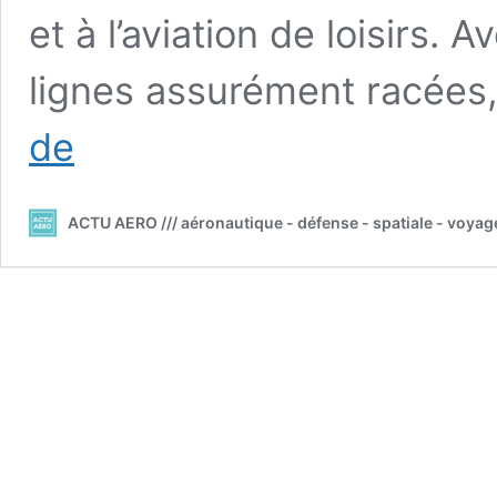
et à l’aviation de loisirs. 
lignes assurément racées
///
de
Sonaca
Aircraft
présente
ACTU AERO /// aéronautique - défense - spatiale - voyag
la
version
«
glass
cockpit
»
Garmin
du
Sonaca
200