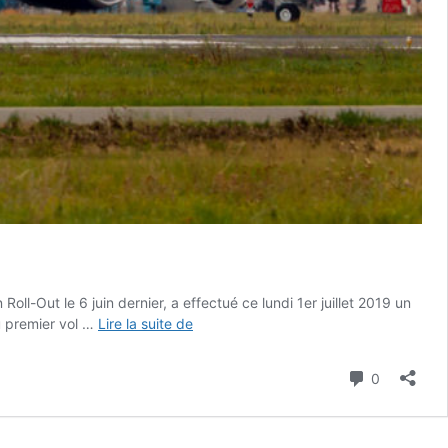
l-Out le 6 juin dernier, a effectué ce lundi 1er juillet 2019 un
///
au premier vol …
Lire la suite de
Le
1er
Commenta
0
A350-
1000
British