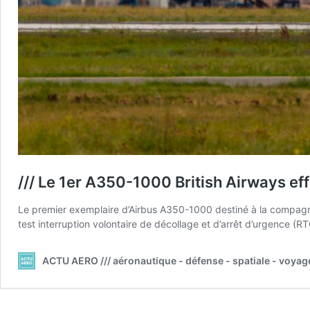
/// Le 1er A350-1000 British Airways e
Le premier exemplaire d’Airbus A350-1000 destiné à la compagnie b
test interruption volontaire de décollage et d’arrêt d’urgence (
ACTU AERO /// aéronautique - défense - spatiale - voyag