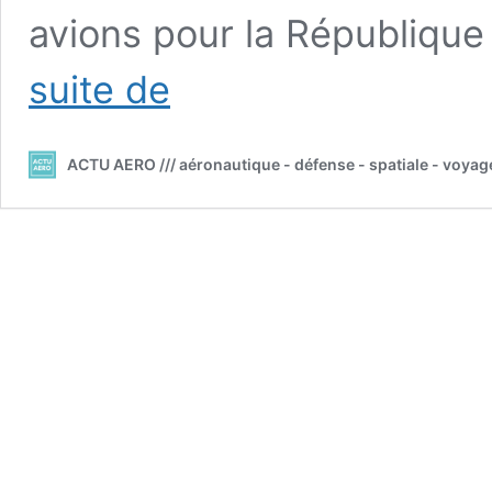
avions pour la Républiqu
///
suite de
Boeing
:
l’US
ACTU AERO /// aéronautique - défense - spatiale - voyag
Navy
commande
18
P-
8A
Poséidon
pour
1,5
milliard
de
dollars