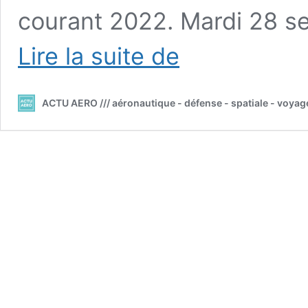
courant 2022. Mardi 28 s
///
Lire la suite de
Espace
:
Inauguration
ACTU AERO /// aéronautique - défense - spatiale - voyag
du
nouveau
pas
de
tir
d’Ariane
6
à
Kourou