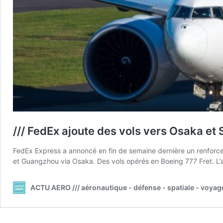
/// FedEx ajoute des vols vers Osaka et
FedEx Express a annoncé en fin de semaine dernière un renforcem
et Guangzhou via Osaka. Des vols opérés en Boeing 777 Fret. L’av
ACTU AERO /// aéronautique - défense - spatiale - voyag