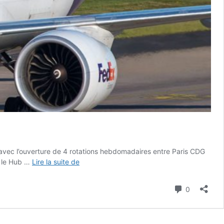
 avec l’ouverture de 4 rotations hebdomadaires entre Paris CDG
///
e le Hub …
Lire la suite de
FedEx
ajoute
Commenta
0
des
vols
vers