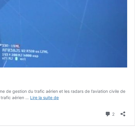
me de gestion du trafic aérien et les radars de l’aviation civile de
///
 trafic aérien …
Lire la suite de
La
Tanzanie
Commenta
2
met
en
service