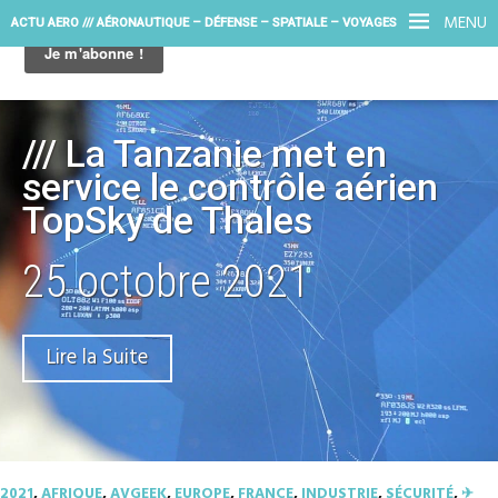
MENU
ACTU AERO /// AÉRONAUTIQUE – DÉFENSE – SPATIALE – VOYAGES
/// La Tanzanie met en
service le contrôle aérien
TopSky de Thales
25 octobre 2021
Lire la Suite
2021
,
AFRIQUE
,
AVGEEK
,
EUROPE
,
FRANCE
,
INDUSTRIE
,
SÉCURITÉ
,
✈︎