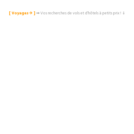
[ Voyages ✈︎ ]
⇒
Vos recherches de vols et d’hôtels à petits prix ! ⇓