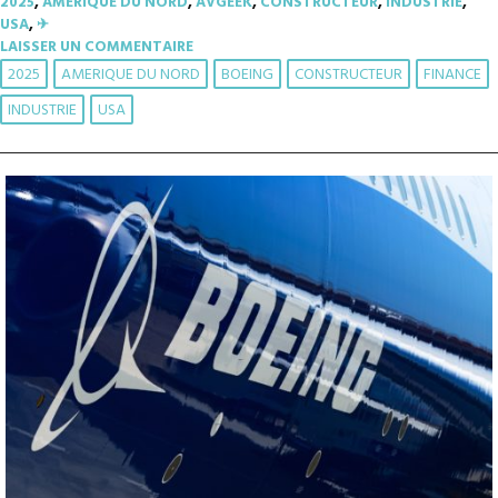
2025
,
AMÉRIQUE DU NORD
,
AVGEEK
,
CONSTRUCTEUR
,
INDUSTRIE
,
USA
,
✈︎
LAISSER UN COMMENTAIRE
2025
AMERIQUE DU NORD
BOEING
CONSTRUCTEUR
FINANCE
INDUSTRIE
USA