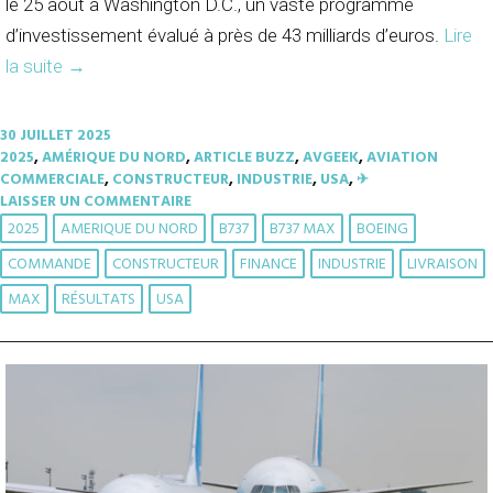
le 25 août à Washington D.C., un vaste programme
d’investissement évalué à près de 43 milliards d’euros.
Lire
la suite
→
30 JUILLET 2025
2025
,
AMÉRIQUE DU NORD
,
ARTICLE BUZZ
,
AVGEEK
,
AVIATION
COMMERCIALE
,
CONSTRUCTEUR
,
INDUSTRIE
,
USA
,
✈︎
LAISSER UN COMMENTAIRE
2025
AMERIQUE DU NORD
B737
B737 MAX
BOEING
COMMANDE
CONSTRUCTEUR
FINANCE
INDUSTRIE
LIVRAISON
MAX
RÉSULTATS
USA