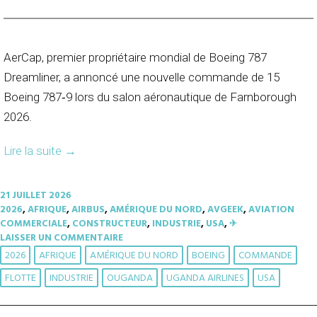
AerCap, premier propriétaire mondial de Boeing 787
Dreamliner, a annoncé une nouvelle commande de 15
Boeing 787‑9 lors du salon aéronautique de Farnborough
2026.
Lire la suite
→
21 JUILLET 2026
2026
,
AFRIQUE
,
AIRBUS
,
AMÉRIQUE DU NORD
,
AVGEEK
,
AVIATION
COMMERCIALE
,
CONSTRUCTEUR
,
INDUSTRIE
,
USA
,
✈︎
LAISSER UN COMMENTAIRE
2026
AFRIQUE
AMÉRIQUE DU NORD
BOEING
COMMANDE
FLOTTE
INDUSTRIE
OUGANDA
UGANDA AIRLINES
USA