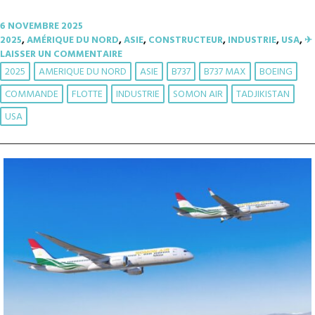
6 NOVEMBRE 2025
2025
,
AMÉRIQUE DU NORD
,
ASIE
,
CONSTRUCTEUR
,
INDUSTRIE
,
USA
,
✈︎
LAISSER UN COMMENTAIRE
2025
AMERIQUE DU NORD
ASIE
B737
B737 MAX
BOEING
COMMANDE
FLOTTE
INDUSTRIE
SOMON AIR
TADJIKISTAN
USA