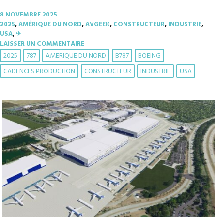
8 NOVEMBRE 2025
2025
,
AMÉRIQUE DU NORD
,
AVGEEK
,
CONSTRUCTEUR
,
INDUSTRIE
,
USA
,
✈︎
LAISSER UN COMMENTAIRE
2025
787
AMERIQUE DU NORD
B787
BOEING
CADENCES PRODUCTION
CONSTRUCTEUR
INDUSTRIE
USA