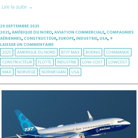
Lire la suite
→
29 SEPTEMBRE 2025
2025
,
AMÉRIQUE DU NORD
,
AVIATION COMMERCIALE
,
COMPAGNIES
AÉRIENNES
,
CONSTRUCTEUR
,
EUROPE
,
INDUSTRIE
,
USA
,
✈︎
LAISSER UN COMMENTAIRE
2025
AMERIQUE DU NORD
B737 MAX
BOEING
COMMANDE
CONSTRUCTEUR
FLOTTE
INDUSTRIE
LOW-COST
LOWCOST
MAX
NORVÈGE
NORWEGIAN
USA