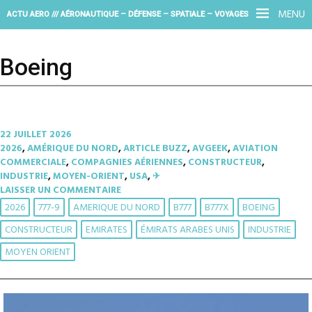
MENU
ACTU AERO /// AÉRONAUTIQUE – DÉFENSE – SPATIALE – VOYAGES
Boeing
22 JUILLET 2026
2026
,
AMÉRIQUE DU NORD
,
ARTICLE BUZZ
,
AVGEEK
,
AVIATION
COMMERCIALE
,
COMPAGNIES AÉRIENNES
,
CONSTRUCTEUR
,
INDUSTRIE
,
MOYEN-ORIENT
,
USA
,
✈︎
LAISSER UN COMMENTAIRE
2026
777-9
AMERIQUE DU NORD
B777
B777X
BOEING
CONSTRUCTEUR
EMIRATES
ÉMIRATS ARABES UNIS
INDUSTRIE
MOYEN ORIENT