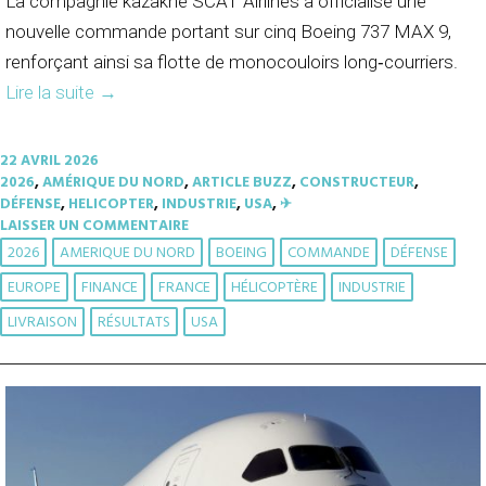
La compagnie kazakhe SCAT Airlines a officialisé une
nouvelle commande portant sur cinq Boeing 737 MAX 9,
renforçant ainsi sa flotte de monocouloirs long‑courriers.
Lire la suite
→
22 AVRIL 2026
2026
,
AMÉRIQUE DU NORD
,
ARTICLE BUZZ
,
CONSTRUCTEUR
,
DÉFENSE
,
HELICOPTER
,
INDUSTRIE
,
USA
,
✈︎
LAISSER UN COMMENTAIRE
2026
AMERIQUE DU NORD
BOEING
COMMANDE
DÉFENSE
EUROPE
FINANCE
FRANCE
HÉLICOPTÈRE
INDUSTRIE
LIVRAISON
RÉSULTATS
USA