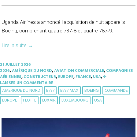
Uganda Airlines a annoncé l’acquisition de huit appareils
Boeing, comprenant quatre 737‑8 et quatre 787‑9.
Lire la suite
→
21 JUILLET 2026
2026
,
AMÉRIQUE DU NORD
,
AVIATION COMMERCIALE
,
COMPAGNIES
AÉRIENNES
,
CONSTRUCTEUR
,
EUROPE
,
FRANCE
,
USA
,
✈︎
LAISSER UN COMMENTAIRE
AMERIQUE DU NORD
B737
B737 MAX
BOEING
COMMANDE
EUROPE
FLOTTE
LUXAIR
LUXEMBOURG
USA