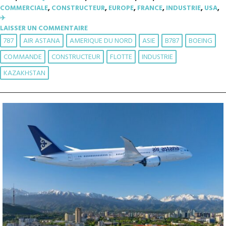
COMMERCIALE
,
CONSTRUCTEUR
,
EUROPE
,
FRANCE
,
INDUSTRIE
,
USA
,
✈︎
LAISSER UN COMMENTAIRE
787
AIR ASTANA
AMERIQUE DU NORD
ASIE
B787
BOEING
COMMANDE
CONSTRUCTEUR
FLOTTE
INDUSTRIE
KAZAKHSTAN