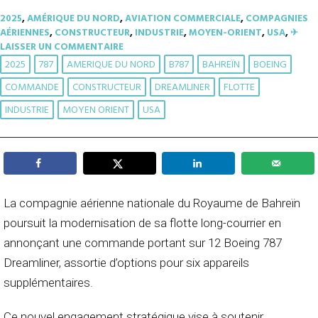
2025
,
AMÉRIQUE DU NORD
,
AVIATION COMMERCIALE
,
COMPAGNIES
AÉRIENNES
,
CONSTRUCTEUR
,
INDUSTRIE
,
MOYEN-ORIENT
,
USA
,
✈︎
LAISSER UN COMMENTAIRE
2025
787
AMERIQUE DU NORD
B787
BAHREÏN
BOEING
COMMANDE
CONSTRUCTEUR
DREAMLINER
FLOTTE
INDUSTRIE
MOYEN ORIENT
USA
La compagnie aérienne nationale du Royaume de Bahreïn
poursuit la modernisation de sa flotte long-courrier en
annonçant une commande portant sur 12 Boeing 787
Dreamliner, assortie d’options pour six appareils
supplémentaires.
Ce nouvel engagement stratégique vise à soutenir