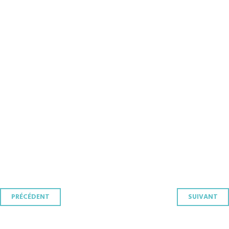
Navigation
PRÉCÉDENT
SUIVANT
des