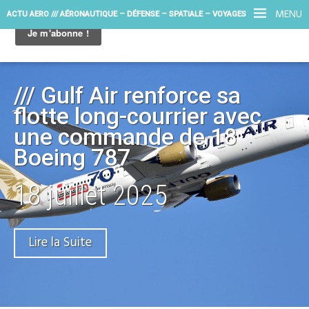
MENU
ACTU AERO /// AÉRONAUTIQUE – DÉFENSE – SPATIALE – VOYAGES
/// Gulf Air renforce sa
flotte long-courrier avec
une commande de 18
Boeing 787
18 juillet 2025
Lire la Suite