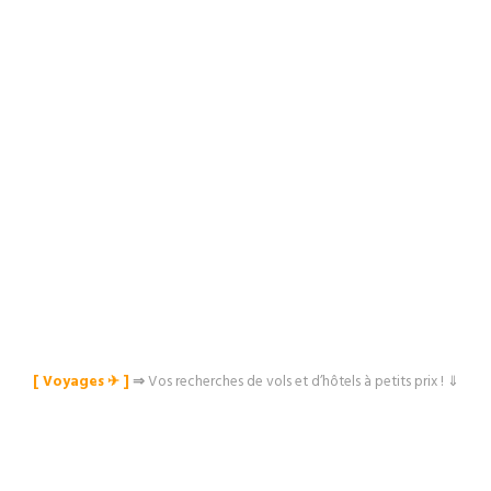
[ Voyages ✈︎ ]
⇒
Vos recherches de vols et d’hôtels à petits prix ! ⇓