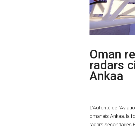
Oman re
radars c
Ankaa
L’Autorité de l’Aviat
omanais Ankaa, la fo
radars secondaires