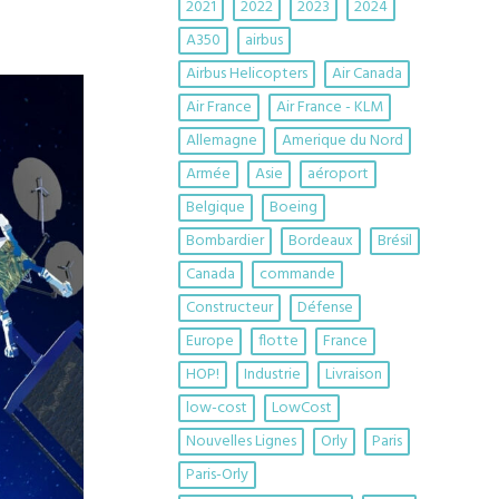
2021
2022
2023
2024
A350
airbus
Airbus Helicopters
Air Canada
Air France
Air France - KLM
Allemagne
Amerique du Nord
Armée
Asie
aéroport
Belgique
Boeing
Bombardier
Bordeaux
Brésil
Canada
commande
Constructeur
Défense
Europe
flotte
France
HOP!
Industrie
Livraison
low-cost
LowCost
Nouvelles Lignes
Orly
Paris
Paris-Orly