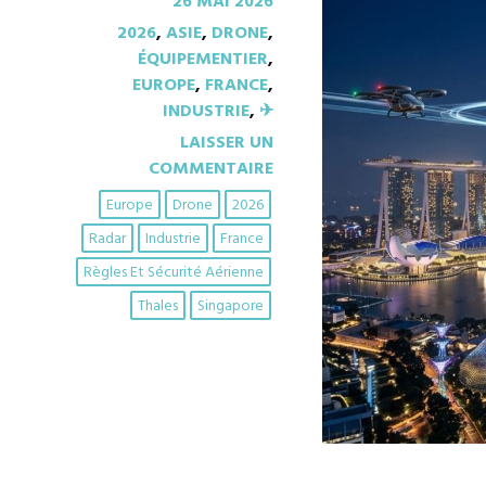
26 MAI 2026
2026
,
ASIE
,
DRONE
,
ÉQUIPEMENTIER
,
EUROPE
,
FRANCE
,
INDUSTRIE
,
✈︎
LAISSER UN
COMMENTAIRE
Europe
Drone
2026
Radar
Industrie
France
Règles Et Sécurité Aérienne
Thales
Singapore