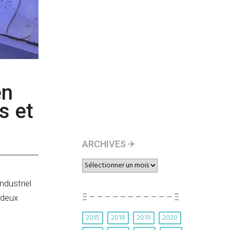
en
s et
ARCHIVES ✈︎
ARCHIVES
✈︎
ndustriel
Ξ – – – – – – – – – – – Ξ
 deux
2015
2018
2019
2020