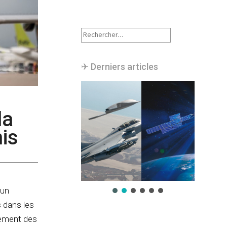
Rechercher :
✈︎ Derniers articles
la
is
 un
s dans les
pement des