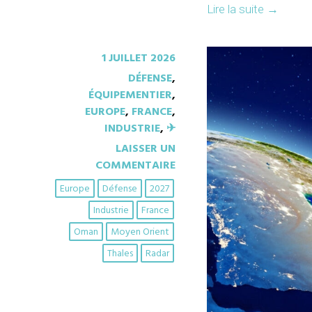
Lire la suite
→
1 JUILLET 2026
DÉFENSE
,
ÉQUIPEMENTIER
,
EUROPE
,
FRANCE
,
INDUSTRIE
,
✈︎
LAISSER UN
COMMENTAIRE
Europe
Défense
2027
Industrie
France
Oman
Moyen Orient
Thales
Radar