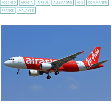
A320NEO
AIRASIA
AIRBUS
ALLEMAGNE
ASIE
COMMANDE
FRANCE
MALAYSIE