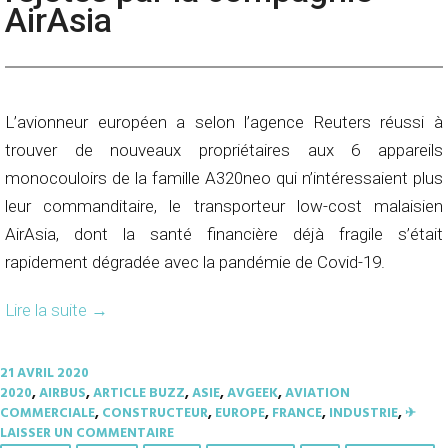
AirAsia
L’avionneur européen a selon l’agence Reuters réussi à
trouver de nouveaux propriétaires aux 6 appareils
monocouloirs de la famille A320neo qui n’intéressaient plus
leur commanditaire, le transporteur low-cost malaisien
AirAsia, dont la santé financière déjà fragile s’était
rapidement dégradée avec la pandémie de Covid-19.
Lire la suite
→
21 AVRIL 2020
2020
,
AIRBUS
,
ARTICLE BUZZ
,
ASIE
,
AVGEEK
,
AVIATION
COMMERCIALE
,
CONSTRUCTEUR
,
EUROPE
,
FRANCE
,
INDUSTRIE
,
✈︎
LAISSER UN COMMENTAIRE