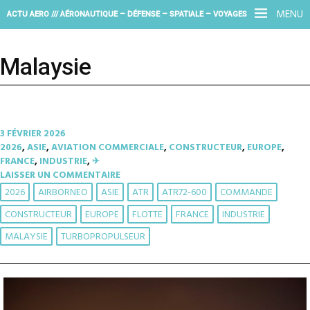
MENU
ACTU AERO /// AÉRONAUTIQUE – DÉFENSE – SPATIALE – VOYAGES
Malaysie
3 FÉVRIER 2026
2026
,
ASIE
,
AVIATION COMMERCIALE
,
CONSTRUCTEUR
,
EUROPE
,
FRANCE
,
INDUSTRIE
,
✈︎
LAISSER UN COMMENTAIRE
2026
AIRBORNEO
ASIE
ATR
ATR72-600
COMMANDE
CONSTRUCTEUR
EUROPE
FLOTTE
FRANCE
INDUSTRIE
MALAYSIE
TURBOPROPULSEUR