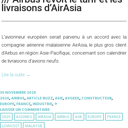
livraisons d’AirAsia
L’avionneur européen serait parvenu à un accord avec la
compagnie aérienne malaisienne AirAsia, le plus gros client
d’Airbus en région Asie-Pacifique, concernant son calendrier
de livraisons d’avions neufs.
Lire la suite
→
30 NOVEMBRE 2020
2020
,
AIRBUS
,
ARTICLE BUZZ
,
ASIE
,
AVGEEK
,
CONSTRUCTEUR
,
EUROPE
,
FRANCE
,
INDUSTRIE
,
✈︎
LAISSER UN COMMENTAIRE
2020
A320NEO
AIRASIA
AIRBUS
ASIE
EUROPE
FRANCE
LOWCOST
MALAYSIE