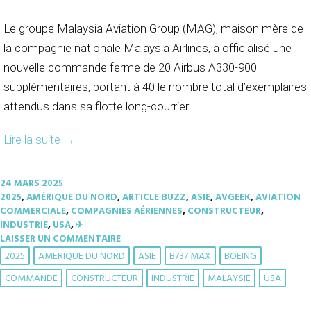
Le groupe Malaysia Aviation Group (MAG), maison mère de
la compagnie nationale Malaysia Airlines, a officialisé une
nouvelle commande ferme de 20 Airbus A330-900
supplémentaires, portant à 40 le nombre total d’exemplaires
attendus dans sa flotte long-courrier.
Lire la suite
→
24 MARS 2025
2025
,
AMÉRIQUE DU NORD
,
ARTICLE BUZZ
,
ASIE
,
AVGEEK
,
AVIATION
COMMERCIALE
,
COMPAGNIES AÉRIENNES
,
CONSTRUCTEUR
,
INDUSTRIE
,
USA
,
✈︎
LAISSER UN COMMENTAIRE
2025
AMERIQUE DU NORD
ASIE
B737 MAX
BOEING
COMMANDE
CONSTRUCTEUR
INDUSTRIE
MALAYSIE
USA