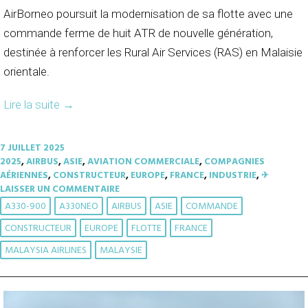
AirBorneo poursuit la modernisation de sa flotte avec une
commande ferme de huit ATR de nouvelle génération,
destinée à renforcer les Rural Air Services (RAS) en Malaisie
orientale.
Lire la suite
→
7 JUILLET 2025
2025
,
AIRBUS
,
ASIE
,
AVIATION COMMERCIALE
,
COMPAGNIES
AÉRIENNES
,
CONSTRUCTEUR
,
EUROPE
,
FRANCE
,
INDUSTRIE
,
✈︎
LAISSER UN COMMENTAIRE
A330-900
A330NEO
AIRBUS
ASIE
COMMANDE
CONSTRUCTEUR
EUROPE
FLOTTE
FRANCE
MALAYSIA AIRLINES
MALAYSIE