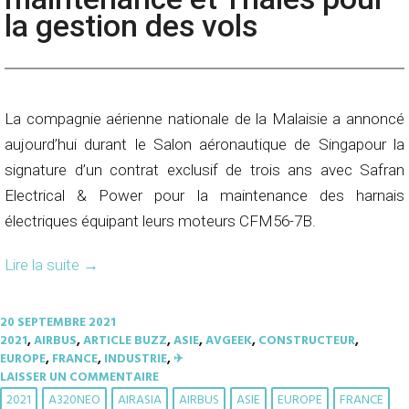
la gestion des vols
La compagnie aérienne nationale de la Malaisie a annoncé
aujourd’hui durant le Salon aéronautique de Singapour la
signature d’un contrat exclusif de trois ans avec Safran
Electrical & Power pour la maintenance des harnais
électriques équipant leurs moteurs CFM56-7B.
Lire la suite
→
20 SEPTEMBRE 2021
2021
,
AIRBUS
,
ARTICLE BUZZ
,
ASIE
,
AVGEEK
,
CONSTRUCTEUR
,
EUROPE
,
FRANCE
,
INDUSTRIE
,
✈︎
LAISSER UN COMMENTAIRE
2021
A320NEO
AIRASIA
AIRBUS
ASIE
EUROPE
FRANCE