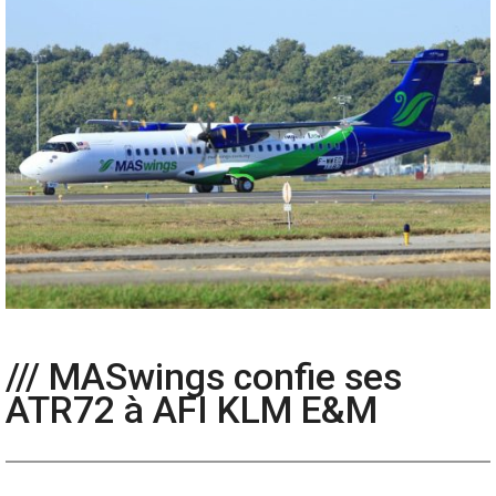
/// MASwings confie ses
ATR72 à AFI KLM E&M