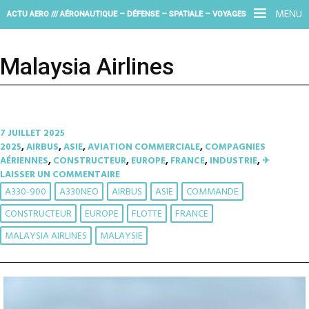
MENU
ACTU AERO /// AÉRONAUTIQUE – DÉFENSE – SPATIALE – VOYAGES
Malaysia Airlines
7 JUILLET 2025
2025
,
AIRBUS
,
ASIE
,
AVIATION COMMERCIALE
,
COMPAGNIES
AÉRIENNES
,
CONSTRUCTEUR
,
EUROPE
,
FRANCE
,
INDUSTRIE
,
✈︎
LAISSER UN COMMENTAIRE
A330-900
A330NEO
AIRBUS
ASIE
COMMANDE
CONSTRUCTEUR
EUROPE
FLOTTE
FRANCE
MALAYSIA AIRLINES
MALAYSIE