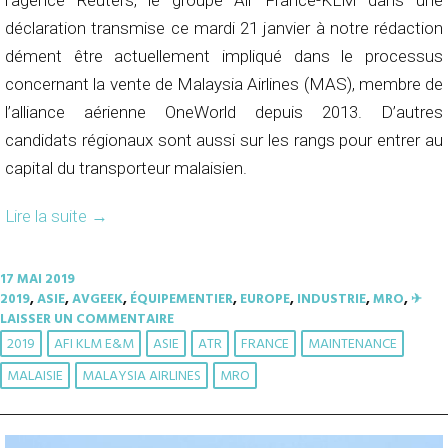
l’agence Reuters, le groupe Air France-KLM dans une
déclaration transmise ce mardi 21 janvier à notre rédaction
dément être actuellement impliqué dans le processus
concernant la vente de Malaysia Airlines (MAS), membre de
l’alliance aérienne OneWorld depuis 2013. D’autres
candidats régionaux sont aussi sur les rangs pour entrer au
capital du transporteur malaisien.
Lire la suite
→
17 MAI 2019
2019
,
ASIE
,
AVGEEK
,
ÉQUIPEMENTIER
,
EUROPE
,
INDUSTRIE
,
MRO
,
✈︎
LAISSER UN COMMENTAIRE
2019
AFI KLM E&M
ASIE
ATR
FRANCE
MAINTENANCE
MALAISIE
MALAYSIA AIRLINES
MRO