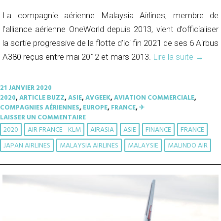
La compagnie aérienne Malaysia Airlines, membre de
l’alliance aérienne OneWorld depuis 2013, vient d’officialiser
la sortie progressive de la flotte d’ici fin 2021 de ses 6 Airbus
A380 reçus entre mai 2012 et mars 2013.
Lire la suite
→
21 JANVIER 2020
2020
,
ARTICLE BUZZ
,
ASIE
,
AVGEEK
,
AVIATION COMMERCIALE
,
COMPAGNIES AÉRIENNES
,
EUROPE
,
FRANCE
,
✈︎
LAISSER UN COMMENTAIRE
2020
AIR FRANCE - KLM
AIRASIA
ASIE
FINANCE
FRANCE
JAPAN AIRLINES
MALAYSIA AIRLINES
MALAYSIE
MALINDO AIR