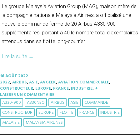
Le groupe Malaysia Aviation Group (MAG), maison mère de
la compagnie nationale Malaysia Airlines, a officialisé une
nouvelle commande ferme de 20 Airbus A330-900
supplémentaires, portant à 40 le nombre total d’exemplaires
attendus dans sa flotte long-courrier.
Lire la suite
→
16 AOÛT 2022
2022
,
AIRBUS
,
ASIE
,
AVGEEK
,
AVIATION COMMERCIALE
,
CONSTRUCTEUR
,
EUROPE
,
FRANCE
,
INDUSTRIE
,
✈︎
LAISSER UN COMMENTAIRE
A330-900
A330NEO
AIRBUS
ASIE
COMMANDE
CONSTRUCTEUR
EUROPE
FLOTTE
FRANCE
INDUSTRIE
MALAISIE
MALAYSIA AIRLINES