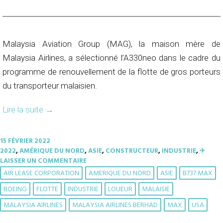
Malaysia Aviation Group (MAG), la maison mère de
Malaysia Airlines, a sélectionné l’A330neo dans le cadre du
programme de renouvellement de la flotte de gros porteurs
du transporteur malaisien.
Lire la suite
→
15 FÉVRIER 2022
2022
,
AMÉRIQUE DU NORD
,
ASIE
,
CONSTRUCTEUR
,
INDUSTRIE
,
✈︎
LAISSER UN COMMENTAIRE
AIR LEASE CORPORATION
AMERIQUE DU NORD
ASIE
B737 MAX
BOEING
FLOTTE
INDUSTRIE
LOUEUR
MALAISIE
MALAYSIA AIRLINES
MALAYSIA AIRLINES BERHAD
MAX
USA