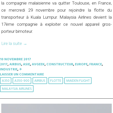
la compagnie malaisienne va quitter Toulouse, en France,
ce mercredi 29 novembre pour rejoindre la flotte du
transporteur à Kuala Lumpur. Malaysia Airlines devient la
17ème compagnie à exploiter ce nouvel appareil gros-
porteur bimoteur.
Lire la suite
→
10 NOVEMBRE 2017
2017
,
AIRBUS
,
ASIE
,
AVGEEK
,
CONSTRUCTEUR
,
EUROPE
,
FRANCE
,
INDUSTRIE
,
✈︎
LAISSER UN COMMENTAIRE
A350
A350-900
AIRBUS
FLOTTE
MAIDEN FLIGHT
MALAYSIA AIRLINES