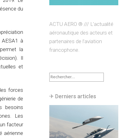
 2019. Le
présence du
ACTU AERO ® /// L’actualité
préciation
aéronautique des acteurs et
4D AESA1 à
partenaires de l’aviation
 permet la
francophone.
ision). Il
tuelles et
Rechercher :
les forces
✈︎ Derniers articles
génierie de
s besoins
ones. Les
 un facteur
té aérienne