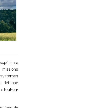
supérieure
 missions
e systèmes
de défense
« tout-en-
rations de