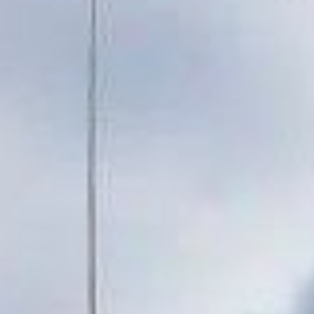
 fournira 7 radars compac