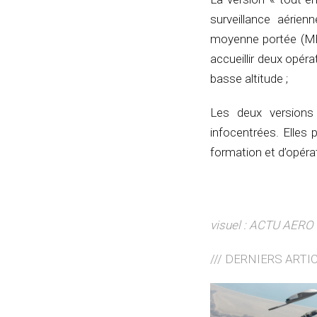
surveillance aérie
moyenne portée (MRA
accueillir deux opéra
basse altitude ;
Les deux versions
infocentrées. Elles 
formation et d’opéra
visuel : ACTU AERO
/// DERNIERS ARTI