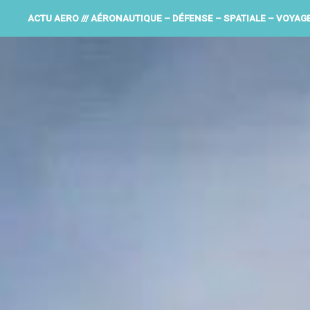
ACTU AERO /// AÉRONAUTIQUE – DÉFENSE – SPATIALE – VOYAG