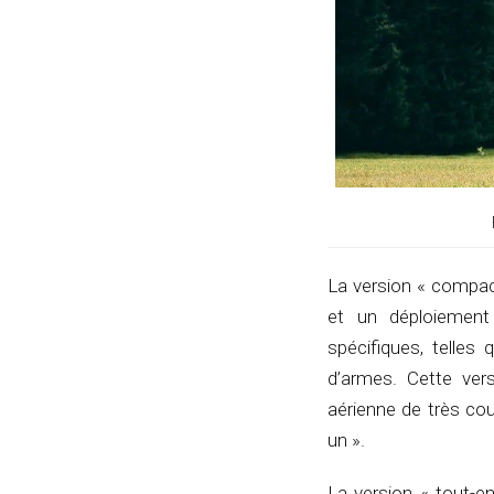
La version « compac
et un déploiement
spécifiques, telles
d’armes. Cette ver
aérienne de très co
un ».
La version « tout-e