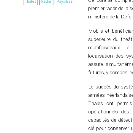
Ce contrat complè
Thales
Radar
Pays-Bas
premier radar de la s
ministère de la Défe
Mobile et bénéfici
supérieure du théât
multifaisceaux. Le
localisation des sy
assure simultanéme
futures, y compris l
Le succès du systè
armées néerlandaises
Thales ont permis
opérationnels des
capacités de détecti
clé pour conserver u