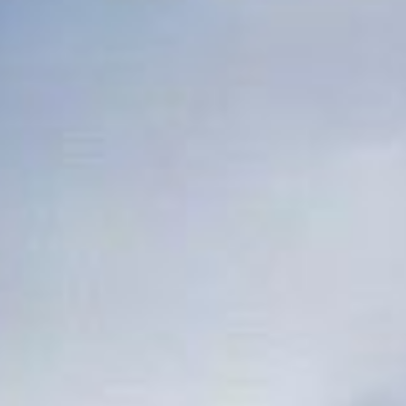
/// Défense : Thales
Pays Bas
15 avril 2024
Lire la Suite