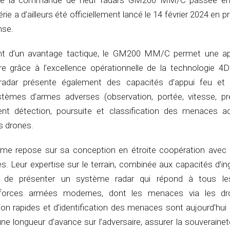
te la commande de neuf radars GM200 MM/C passée en
érie a d’ailleurs été officiellement lancé le 14 février 2024 en 
nse.
ant d’un avantage tactique, le GM200 MM/C permet une ap
re grâce à l’excellence opérationnelle de la technologie 
 radar présente également des capacités d’appui feu et
stèmes d’armes adverses (observation, portée, vitesse, préc
nt détection, poursuite et classification des menaces ac
es drones.
me repose sur sa conception en étroite coopération avec 
. Leur expertise sur le terrain, combinée aux capacités d’in
 de présenter un système radar qui répond à tous le
 forces armées modernes, dont les menaces via les dr
on rapides et d’identification des menaces sont aujourd’hui
ne longueur d’avance sur l’adversaire, assurer la souveraine