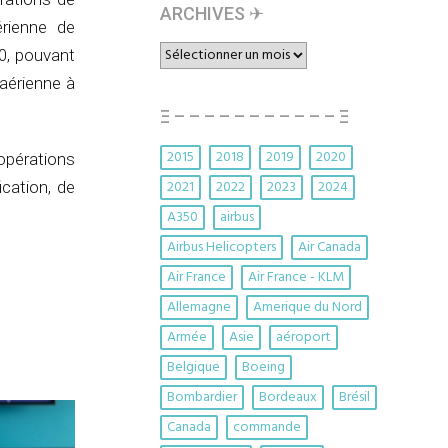
ARCHIVES ✈︎
érienne de
ARCHIVES
0, pouvant
✈︎
 aérienne à
Ξ – – – – – – – – – – – Ξ
2015
2018
2019
2020
pérations
2021
2022
2023
2024
ication, de
A350
airbus
Airbus Helicopters
Air Canada
Air France
Air France - KLM
Allemagne
Amerique du Nord
Armée
Asie
aéroport
Belgique
Boeing
Bombardier
Bordeaux
Brésil
Canada
commande