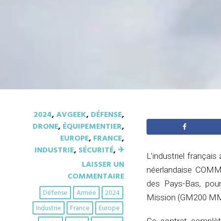
2024
,
AVGEEK
,
DÉFENSE
,
DRONE
,
ÉQUIPEMENTIER
,
EUROPE
,
FRANCE
,
INDUSTRIE
,
SÉCURITÉ
,
✈︎
L’industriel françai
LAISSER UN
néerlandaise COMM
COMMENTAIRE
des Pays-Bas, pour
Défense
Armée
2024
Mission (GM200 MM/C
Industrie
France
Europe