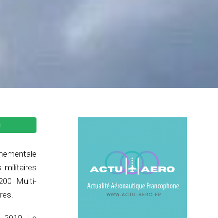
ernementale
ilitaires
200 Multi-
res.