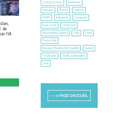
Constructeur
Défense
Europe
flotte
France
HOP!
Industrie
Livraison
xGen,
low-cost
LowCost
C de
Nouvelles Lignes
Orly
Paris
ar l’IA
Paris-Orly
Roissy Charles De Gaulle
Suisse
Toulouse
Trafic passagers
USA