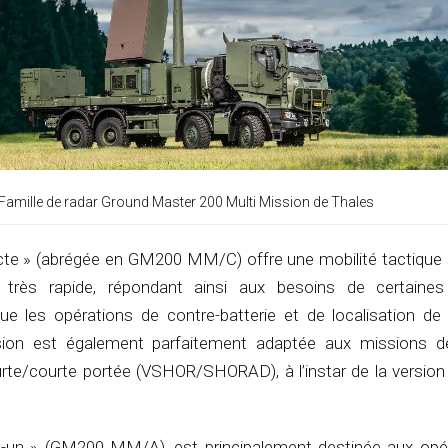
Famille de radar Ground Master 200 Multi Mission de Thales
te » (abrégée en GM200 MM/C) offre une mobilité tactique 
 très rapide, répondant ainsi aux besoins de certaines
 que les opérations de contre-batterie et de localisation d
sion est également parfaitement adaptée aux missions 
urte/courte portée (VSHOR/SHORAD), à l’instar de la version 
n-un » (GM200 MM/A), est principalement destinée aux opé