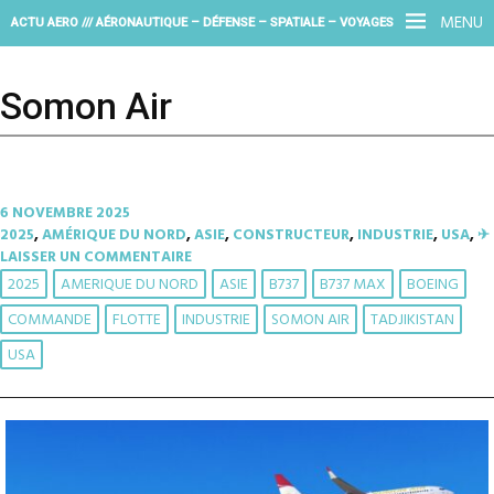
MENU
ACTU AERO /// AÉRONAUTIQUE – DÉFENSE – SPATIALE – VOYAGES
Somon Air
6 NOVEMBRE 2025
2025
,
AMÉRIQUE DU NORD
,
ASIE
,
CONSTRUCTEUR
,
INDUSTRIE
,
USA
,
✈︎
LAISSER UN COMMENTAIRE
2025
AMERIQUE DU NORD
ASIE
B737
B737 MAX
BOEING
COMMANDE
FLOTTE
INDUSTRIE
SOMON AIR
TADJIKISTAN
USA