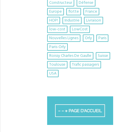
Constructeur
Défense
Europe
flotte
France
HOP!
Industrie
Livraison
low-cost
LowCost
Nouvelles Lignes
Orly
Paris
Paris-Orly
Roissy Charles De Gaulle
Suisse
Toulouse
Trafic passagers
USA