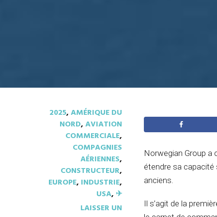
2025
,
AMÉRIQUE DU
NORD
,
AVIATION
COMMERCIALE
,
COMPAGNIES
Norwegian Group a 
AÉRIENNES
,
étendre sa capacité 
CONSTRUCTEUR
,
anciens.
EUROPE
,
INDUSTRIE
,
USA
,
✈︎
Il s’agit de la prem
LAISSER UN