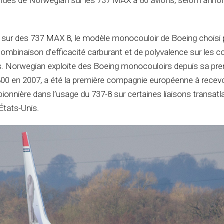
des de Norwegian sur les 737 MAX à 80 avions, selon l’anno
ur des 737 MAX 8, le modèle monocouloir de Boeing choisi 
mbinaison d’efficacité carburant et de polyvalence sur les c
 Norwegian exploite des Boeing monocouloirs depuis sa pre
 en 2007, a été la première compagnie européenne à recevoi
ionnière dans l’usage du 737-8 sur certaines liaisons transatl
 États-Unis.