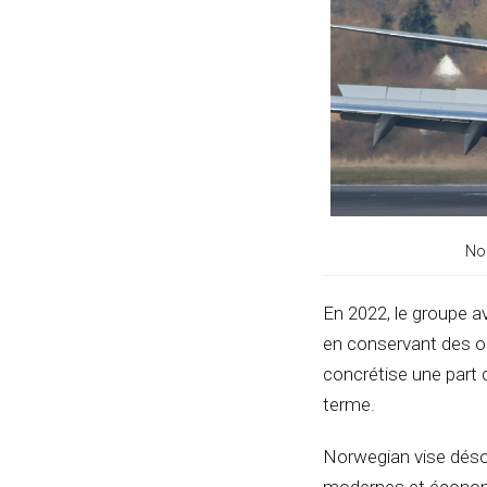
Nor
En 2022, le groupe a
en conservant des op
concrétise une part 
terme.
Norwegian vise désor
modernes et économe