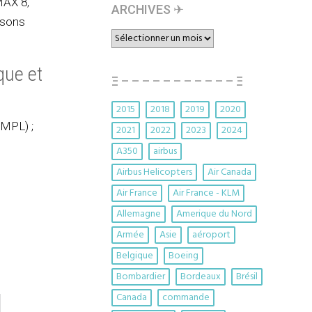
MAX 8,
ARCHIVES ✈︎
isons
ARCHIVES
✈︎
que et
Ξ – – – – – – – – – – – Ξ
2015
2018
2019
2020
(MPL) ;
2021
2022
2023
2024
A350
airbus
Airbus Helicopters
Air Canada
Air France
Air France - KLM
Allemagne
Amerique du Nord
Armée
Asie
aéroport
Belgique
Boeing
Bombardier
Bordeaux
Brésil
Canada
commande