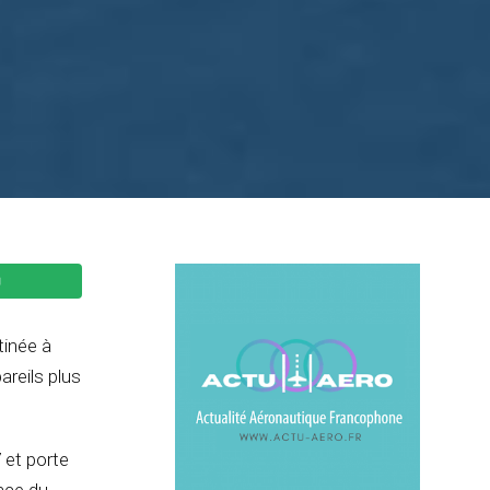
inée à
reils plus
 et porte