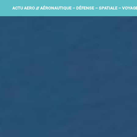
ACTU AERO /// AÉRONAUTIQUE – DÉFENSE – SPATIALE – VOYAG