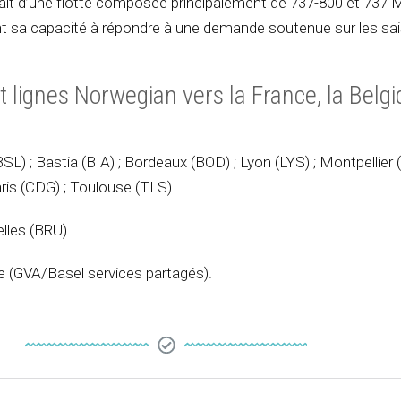
ait d’une flotte composée principalement de 737-800 et 737 
nt sa capacité à répondre à une demande soutenue sur les sa
t lignes Norwegian vers la France, la Belgi
BSL) ; Bastia (BIA) ; Bordeaux (BOD) ; Lyon (LYS) ; Montpellier 
ris (CDG) ; Toulouse (TLS).
elles (BRU).
e (GVA/Basel services partagés).