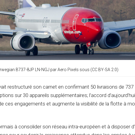
wegian B737-8JP LN-NGJ par Aero Pixels sous (CC BY-SA 2.0)
vait restructuré son carnet en confirmant 50 livraisons de 73
tions sur 30 appareils supplémentaires; l’accord d’aujourd’hui
de ces engagements et augmente la visibilité de la flotte à m
mais à consolider son réseau intra-européen et à disposer d’
s pour soutenir la croissance attendue dans les années à ve