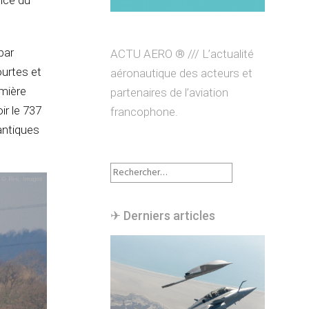
nce du
par
ACTU AERO ® /// L’actualité
ourtes et
aéronautique des acteurs et
mière
partenaires de l’aviation
r le 737
francophone.
antiques
Rechercher :
✈︎ Derniers articles