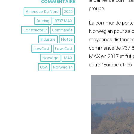
le carnet de comman
COMMENTAIRE
groupe.
Amerique Du Nord
2025
Boeing
B737 MAX
La commande porte s
Constructeur
Commande
Norwegian pour sa co
Industrie
Flotte
moyennes distances.
commande de 737-800
LowCost
Low-Cost
MAX en 2017 et fut p
Norvège
MAX
entre l’Europe et les
USA
Norwegian