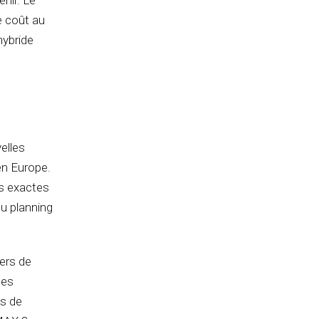
e coût au
hybride
elles
en Europe.
es exactes
u planning
iers de
ses
ns de