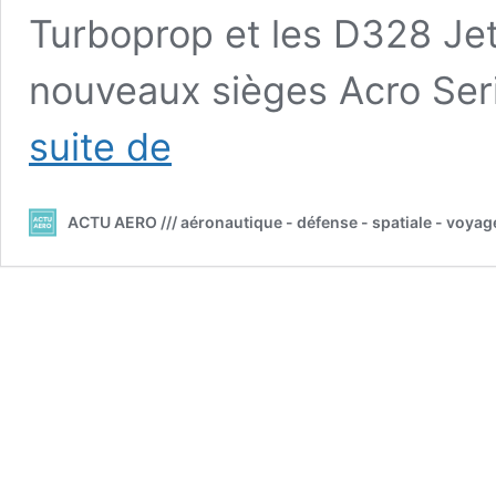
Turboprop et les D328 Jet
nouveaux sièges Acro Ser
///
suite de
Deutsche
Aircraft
sélectionne
ACTU AERO /// aéronautique - défense - spatiale - voyag
ACRO
pour
les
sièges
du
D328eco