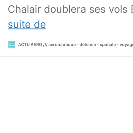
Chalair doublera ses vols
///
suite de
Chalair
se
renforce
ACTU AERO /// aéronautique - défense - spatiale - voyag
entre
Brest
et
Bordeaux
mais
suspend
la
ligne
Brest
–
Orly