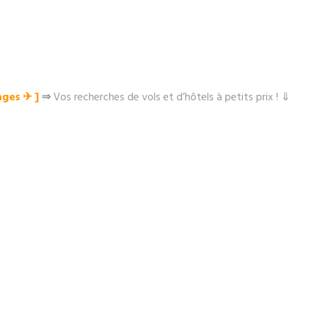
ges ✈︎ ]
⇒
Vos recherches de vols et d’hôtels à petits prix ! ⇓