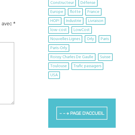
Constructeur
Défense
Europe
flotte
France
HOP!
Industrie
Livraison
s avec
*
low-cost
LowCost
Nouvelles Lignes
Orly
Paris
Paris-Orly
Roissy Charles De Gaulle
Suisse
Toulouse
Trafic passagers
USA