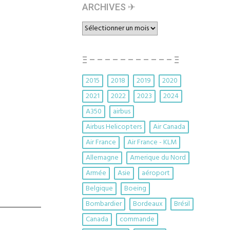
ARCHIVES ✈︎
ARCHIVES
✈︎
Ξ – – – – – – – – – – – Ξ
2015
2018
2019
2020
2021
2022
2023
2024
A350
airbus
Airbus Helicopters
Air Canada
Air France
Air France - KLM
Allemagne
Amerique du Nord
Armée
Asie
aéroport
Belgique
Boeing
Bombardier
Bordeaux
Brésil
Canada
commande