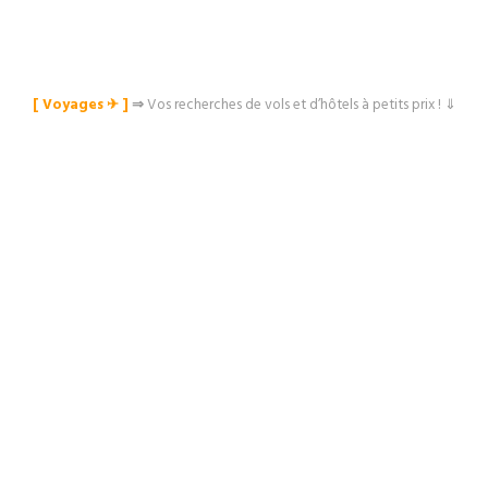
[ Voyages ✈︎ ]
⇒
Vos recherches de vols et d’hôtels à petits prix ! ⇓