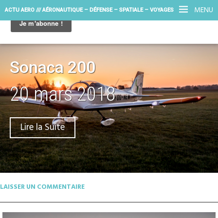
MENU
ACTU AERO /// AÉRONAUTIQUE – DÉFENSE – SPATIALE – VOYAGES
Sonaca 200
20 mars 2018
Lire la Suite
LAISSER UN COMMENTAIRE