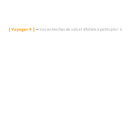
[ Voyages ✈︎ ]
⇒
Vos recherches de vols et d’hôtels à petits prix ! ⇓