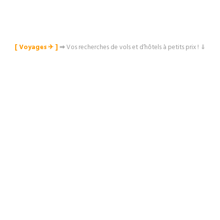
[ Voyages ✈︎ ]
⇒
Vos recherches de vols et d’hôtels à petits prix ! ⇓