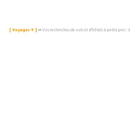
[ Voyages ✈︎ ]
⇒
Vos recherches de vols et d’hôtels à petits prix ! ⇓