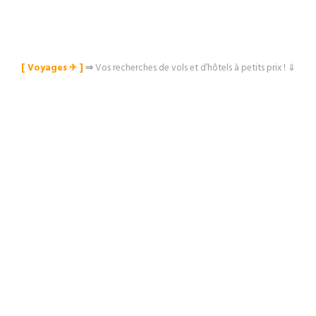
[ Voyages ✈︎ ]
⇒
Vos recherches de vols et d’hôtels à petits prix ! ⇓