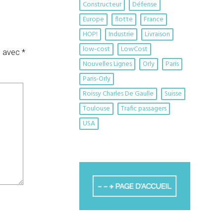
Constructeur
Défense
Europe
flotte
France
HOP!
Industrie
Livraison
low-cost
LowCost
s avec
*
Nouvelles Lignes
Orly
Paris
Paris-Orly
Roissy Charles De Gaulle
Suisse
Toulouse
Trafic passagers
USA