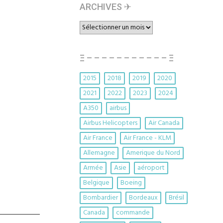
ARCHIVES ✈︎
ARCHIVES
✈︎
Ξ – – – – – – – – – – – Ξ
2015
2018
2019
2020
2021
2022
2023
2024
A350
airbus
Airbus Helicopters
Air Canada
Air France
Air France - KLM
Allemagne
Amerique du Nord
Armée
Asie
aéroport
Belgique
Boeing
Bombardier
Bordeaux
Brésil
Canada
commande