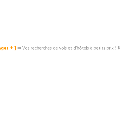
ges ✈︎ ]
⇒
Vos recherches de vols et d’hôtels à petits prix ! ⇓