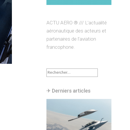
ACTU AERO ® /// L’actualité
aéronautique des acteurs et
partenaires de l’aviation
francophone.
Rechercher :
✈︎ Derniers articles