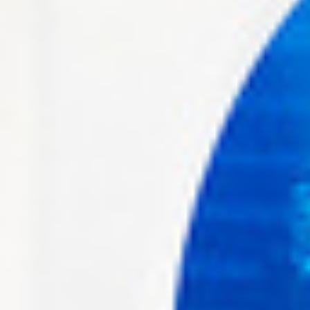
bombardier_cs300_k
16 décembre 2016
Lire la Suite