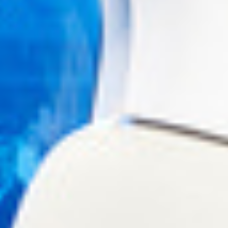
arlis_dambrans_4