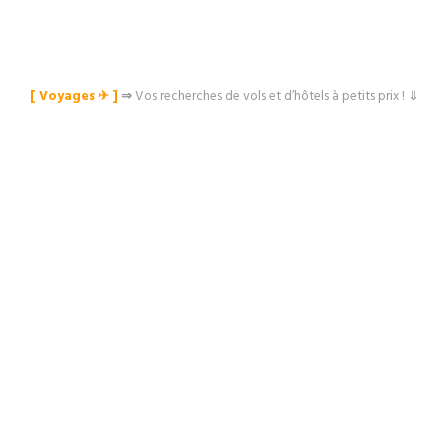
[ Voyages ✈︎ ]
⇒
Vos recherches de vols et d’hôtels à petits prix ! ⇓