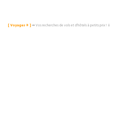
[ Voyages ✈︎ ]
⇒
Vos recherches de vols et d’hôtels à petits prix ! ⇓