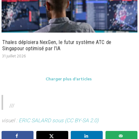
Thales déploiera NexGen, le futur système ATC de
Singapour optimisé par l’IA
31 juillet 2026
Charger plus d'articles
///
visuel :
ERIC SALARD
sous (CC BY-SA 2.0)