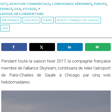
2017
,
AVIATION COMMERCIALE
,
COMPAGNIES AÉRIENNES
,
EUROPE
,
FRANCE
,
USA
,
VOYAGE
,
✈︎
LAISSER UN COMMENTAIRE
AIR FRANCE
CHICAGO
PARIS
ROISSY CHARLES DE GAULLE
USA
Pendant toute la saison hiver 2017, la compagnie française
membre de l’alliance Skyteam, continuera de relier l’aéroport
de Paris-Charles de Gaulle à Chicago par cinq vols
hebdomadaires.