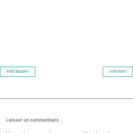
Navigation
PRÉCÉDENT
SUIVANT
des
articles
Laisser un commentaire