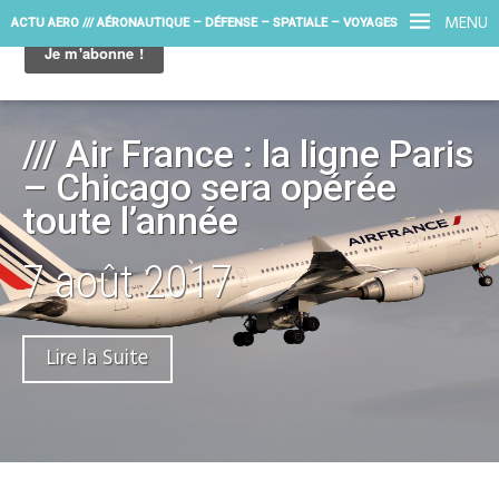
MENU
ACTU AERO /// AÉRONAUTIQUE – DÉFENSE – SPATIALE – VOYAGES
/// Air France : la ligne Paris
– Chicago sera opérée
toute l’année
7 août 2017
Lire la Suite