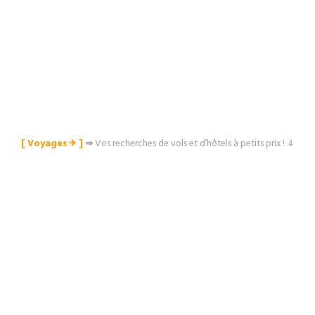
[ Voyages ✈︎ ]
⇒
Vos recherches de vols et d’hôtels à petits prix ! ⇓