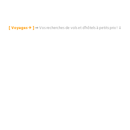
[ Voyages ✈︎ ]
⇒
Vos recherches de vols et d’hôtels à petits prix ! ⇓