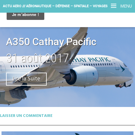
MENU
ACTU AERO /// AÉRONAUTIQUE – DÉFENSE – SPATIALE – VOYAGES
A350 Cathay Pacific
31 août 2017
Lire la Suite
LAISSER UN COMMENTAIRE