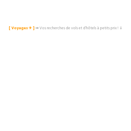
[ Voyages ✈︎ ]
⇒
Vos recherches de vols et d’hôtels à petits prix ! ⇓