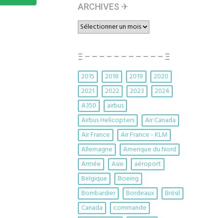
ARCHIVES ✈︎
ARCHIVES
✈︎
Ξ – – – – – – – – – – – Ξ
2015
2018
2019
2020
2021
2022
2023
2024
A350
airbus
Airbus Helicopters
Air Canada
Air France
Air France - KLM
Allemagne
Amerique du Nord
Armée
Asie
aéroport
Belgique
Boeing
Bombardier
Bordeaux
Brésil
Canada
commande