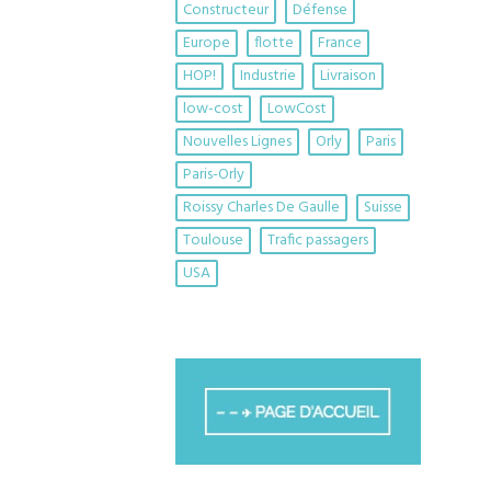
Constructeur
Défense
Europe
flotte
France
HOP!
Industrie
Livraison
low-cost
LowCost
Nouvelles Lignes
Orly
Paris
Paris-Orly
Roissy Charles De Gaulle
Suisse
Toulouse
Trafic passagers
USA