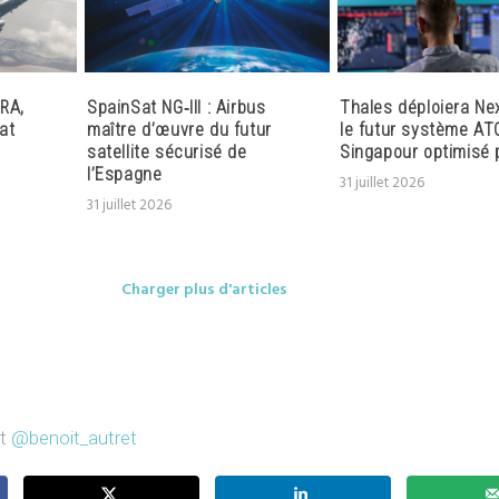
RA,
SpainSat NG‑III : Airbus
Thales déploiera Ne
at
maître d’œuvre du futur
le futur système AT
satellite sécurisé de
Singapour optimisé p
l’Espagne
31 juillet 2026
31 juillet 2026
Charger plus d'articles
et
@benoit_autret