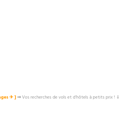
ges ✈︎ ]
⇒
Vos recherches de vols et d’hôtels à petits prix ! ⇓