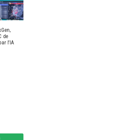
xGen,
C de
ar l’IA