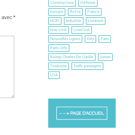
Constructeur
Défense
Europe
flotte
France
s avec
*
HOP!
Industrie
Livraison
low-cost
LowCost
Nouvelles Lignes
Orly
Paris
Paris-Orly
Roissy Charles De Gaulle
Suisse
Toulouse
Trafic passagers
USA