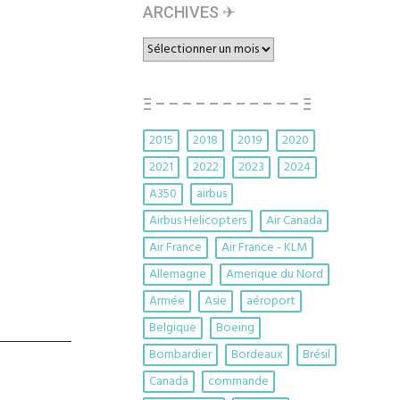
ARCHIVES ✈︎
ARCHIVES
✈︎
Ξ – – – – – – – – – – – Ξ
2015
2018
2019
2020
2021
2022
2023
2024
A350
airbus
Airbus Helicopters
Air Canada
Air France
Air France - KLM
Allemagne
Amerique du Nord
Armée
Asie
aéroport
Belgique
Boeing
Bombardier
Bordeaux
Brésil
Canada
commande