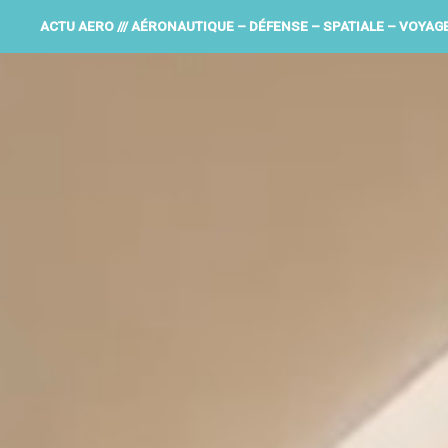
ACTU AERO /// AÉRONAUTIQUE – DÉFENSE – SPATIALE – VOYAG