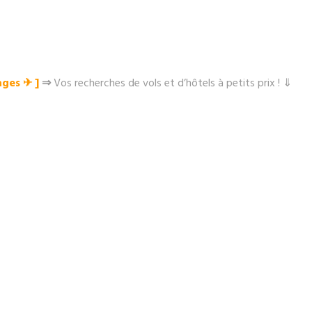
ges ✈︎ ]
⇒
Vos recherches de vols et d’hôtels à petits prix ! ⇓