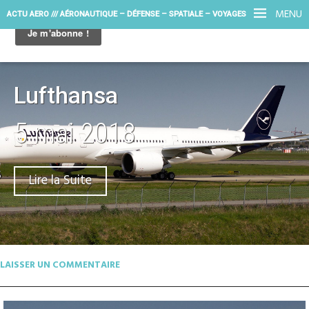
MENU
ACTU AERO /// AÉRONAUTIQUE – DÉFENSE – SPATIALE – VOYAGES
Lufthansa
5 mai 2018
Lire la Suite
LAISSER UN COMMENTAIRE