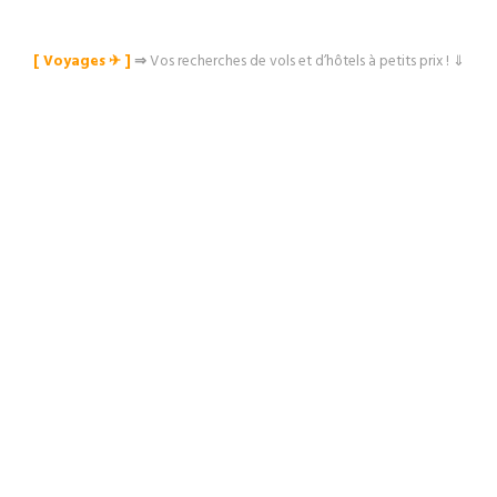
[ Voyages ✈︎ ]
⇒
Vos recherches de vols et d’hôtels à petits prix ! ⇓