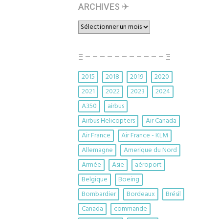
ARCHIVES ✈︎
ARCHIVES
✈︎
Ξ – – – – – – – – – – – Ξ
2015
2018
2019
2020
2021
2022
2023
2024
A350
airbus
Airbus Helicopters
Air Canada
Air France
Air France - KLM
Allemagne
Amerique du Nord
Armée
Asie
aéroport
Belgique
Boeing
Bombardier
Bordeaux
Brésil
Canada
commande