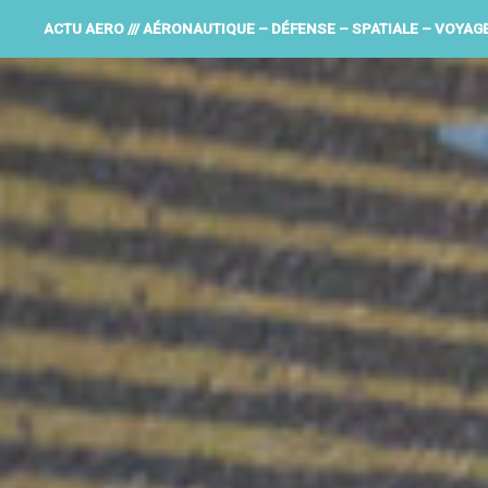
ACTU AERO /// AÉRONAUTIQUE – DÉFENSE – SPATIALE – VOYAG