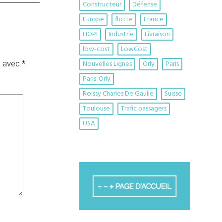
Constructeur
Défense
Europe
flotte
France
HOP!
Industrie
Livraison
low-cost
LowCost
s avec
*
Nouvelles Lignes
Orly
Paris
Paris-Orly
Roissy Charles De Gaulle
Suisse
Toulouse
Trafic passagers
USA