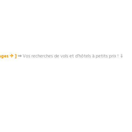
ges ✈︎ ]
⇒
Vos recherches de vols et d’hôtels à petits prix ! ⇓