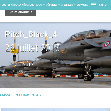
MENU
ACTU AERO /// AÉRONAUTIQUE – DÉFENSE – SPATIALE – VOYAGES
Pitch_Black_4
26 juillet 2018
Lire la Suite
LAISSER UN COMMENTAIRE