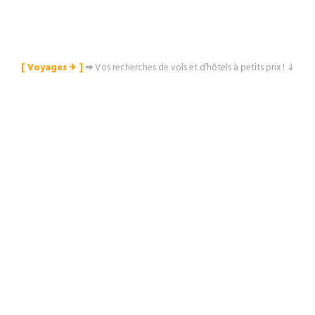
[ Voyages ✈︎ ]
⇒
Vos recherches de vols et d’hôtels à petits prix ! ⇓