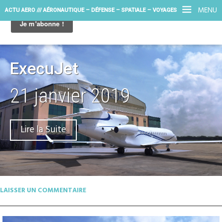
MENU
ACTU AERO /// AÉRONAUTIQUE – DÉFENSE – SPATIALE – VOYAGES
ExecuJet
21 janvier 2019
Lire la Suite
LAISSER UN COMMENTAIRE