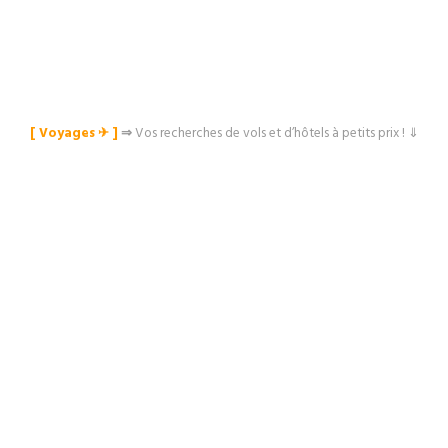
[ Voyages ✈︎ ]
⇒
Vos recherches de vols et d’hôtels à petits prix ! ⇓