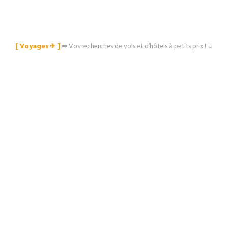
[ Voyages ✈︎ ]
⇒
Vos recherches de vols et d’hôtels à petits prix ! ⇓