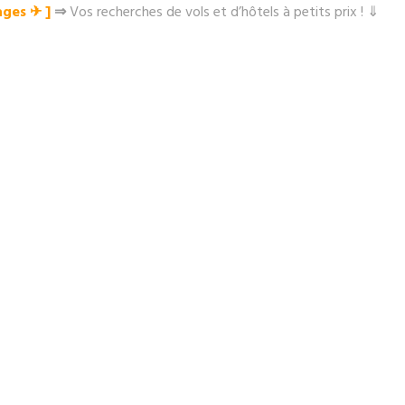
ges ✈︎ ]
⇒
Vos recherches de vols et d’hôtels à petits prix ! ⇓