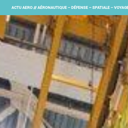
ACTU AERO /// AÉRONAUTIQUE – DÉFENSE – SPATIALE – VOYAG