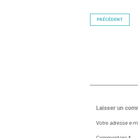
Navigati
PRÉCÉDENT
des
articles
Laisser un com
Votre adresse e-ma
Commentaire
*