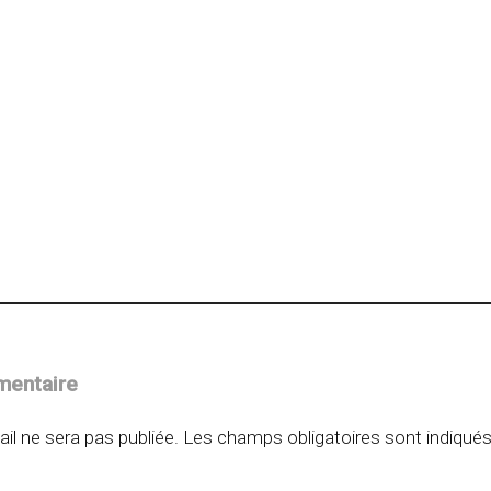
on
mentaire
il ne sera pas publiée.
Les champs obligatoires sont indiqué