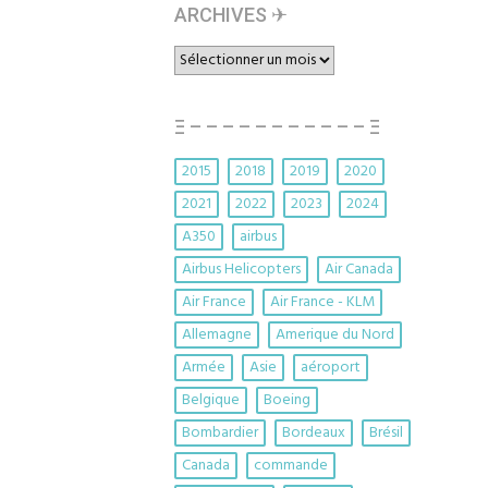
ARCHIVES ✈︎
ARCHIVES
✈︎
Ξ – – – – – – – – – – – Ξ
2015
2018
2019
2020
2021
2022
2023
2024
A350
airbus
Airbus Helicopters
Air Canada
Air France
Air France - KLM
Allemagne
Amerique du Nord
Armée
Asie
aéroport
Belgique
Boeing
Bombardier
Bordeaux
Brésil
Canada
commande