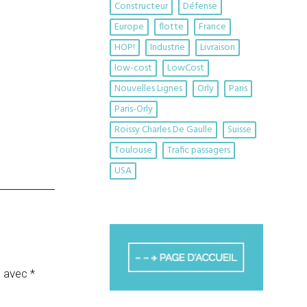
Constructeur
Défense
Europe
flotte
France
HOP!
Industrie
Livraison
low-cost
LowCost
Nouvelles Lignes
Orly
Paris
Paris-Orly
Roissy Charles De Gaulle
Suisse
Toulouse
Trafic passagers
USA
s avec
*