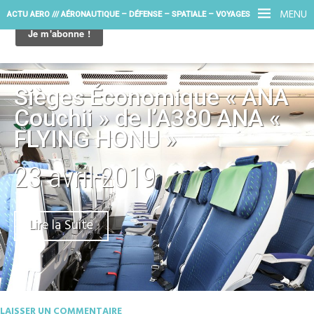
MENU
ACTU AERO /// AÉRONAUTIQUE – DÉFENSE – SPATIALE – VOYAGES
Sièges Économique « ANA
Couchii » de l’A380 ANA «
FLYING HONU »
23 avril 2019
Lire la Suite
LAISSER UN COMMENTAIRE