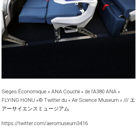
Sièges Économique « ANA Couchii » de l’A380 ANA «
FLYING HONU »© Twitter du « Air Science Museum » /// エ
アーサイエンスミュージアム
https://twitter.com/aeromuseum3416