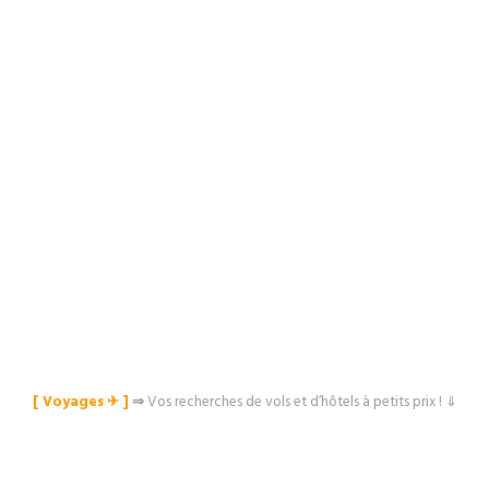
[ Voyages ✈︎ ]
⇒
Vos recherches de vols et d’hôtels à petits prix ! ⇓