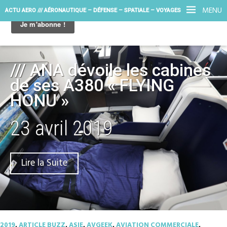
MENU
ACTU AERO /// AÉRONAUTIQUE – DÉFENSE – SPATIALE – VOYAGES
/// ANA dévoile les cabines
de ses A380 « FLYING
HONU »
23 avril 2019
Lire la Suite
2019
,
ARTICLE BUZZ
,
ASIE
,
AVGEEK
,
AVIATION COMMERCIALE
,