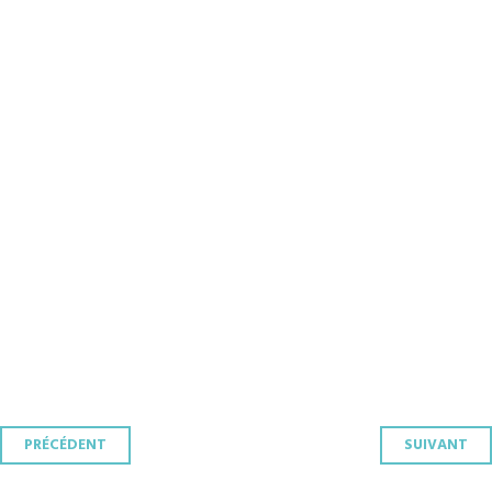
Navigation
PRÉCÉDENT
SUIVANT
des