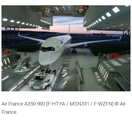
Air France A350-900 [F-HTYA / MSN331 / F-WZFN] © Air
France