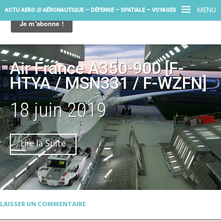
MENU
ACTU AERO /// AÉRONAUTIQUE – DÉFENSE – SPATIALE – VOYAGES
Air France A350-900 [F-
HTYA / MSN331 / F-WZFN]
18 juin 2019
Lire la Suite
LAISSER UN COMMENTAIRE