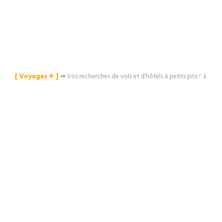
[ Voyages ✈︎ ]
⇒
Vos recherches de vols et d’hôtels à petits prix ! ⇓