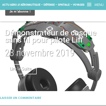
MENU
ACTU AERO /// AÉRONAUTIQUE – DÉFENSE – SPATIALE – VOYAGES
Démonstrateur de casque
sans fil pour pilote Lifi
28 novembre 2019
Lire la Suite
LAISSER UN COMMENTAIRE