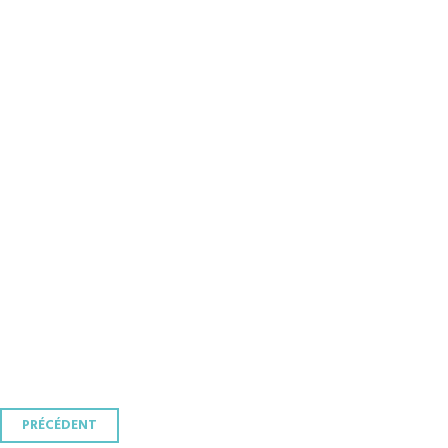
Navigation
PRÉCÉDENT