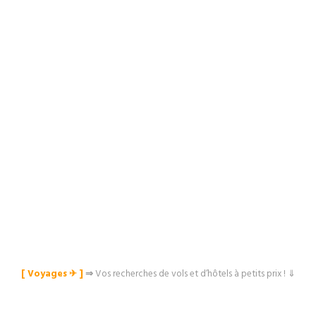
[ Voyages ✈︎ ]
⇒
Vos recherches de vols et d’hôtels à petits prix ! ⇓