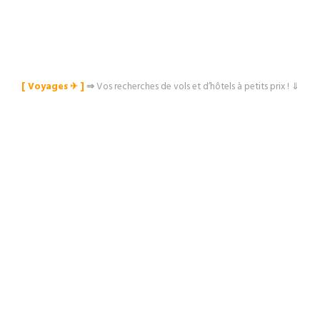
[ Voyages ✈︎ ]
⇒
Vos recherches de vols et d’hôtels à petits prix ! ⇓