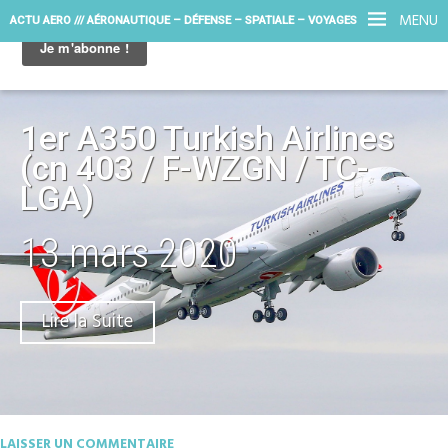
MENU
ACTU AERO /// AÉRONAUTIQUE – DÉFENSE – SPATIALE – VOYAGES
1er A350 Turkish Airlines
(cn 403 / F-WZGN / TC-
LGA)
13 mars 2020
Lire la Suite
LAISSER UN COMMENTAIRE