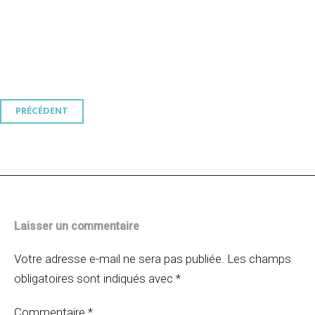
Navigation
PRÉCÉDENT
des
articles
Laisser un commentaire
Votre adresse e-mail ne sera pas publiée.
Les champs
obligatoires sont indiqués avec
*
Commentaire
*