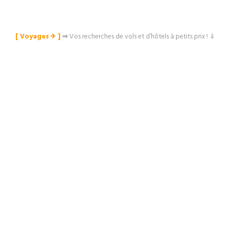
[ Voyages ✈︎ ]
⇒
Vos recherches de vols et d’hôtels à petits prix ! ⇓