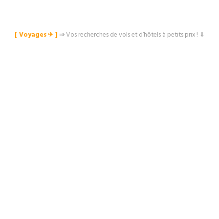
[ Voyages ✈︎ ]
⇒
Vos recherches de vols et d’hôtels à petits prix ! ⇓