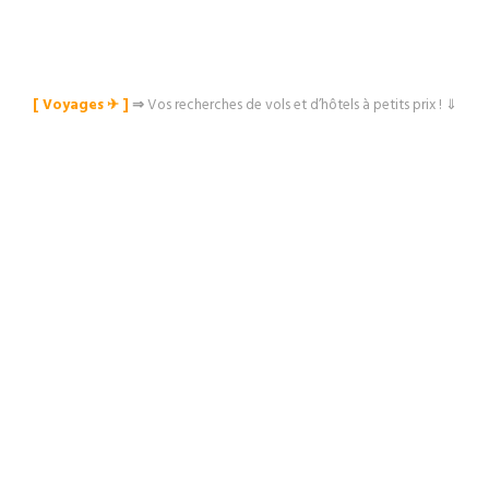
[ Voyages ✈︎ ]
⇒
Vos recherches de vols et d’hôtels à petits prix ! ⇓