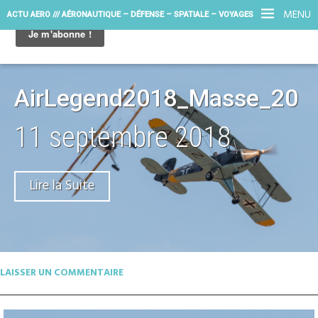
MENU
ACTU AERO /// AÉRONAUTIQUE – DÉFENSE – SPATIALE – VOYAGES
AirLegend2018_Masse_20
11 septembre 2018
Lire la Suite
LAISSER UN COMMENTAIRE