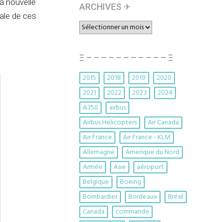
a nouvelle
ARCHIVES ✈︎
tale de ces
ARCHIVES
✈︎
Ξ – – – – – – – – – – – Ξ
2015
2018
2019
2020
2021
2022
2023
2024
A350
airbus
Airbus Helicopters
Air Canada
Air France
Air France - KLM
Allemagne
Amerique du Nord
Armée
Asie
aéroport
Belgique
Boeing
Bombardier
Bordeaux
Brésil
Canada
commande