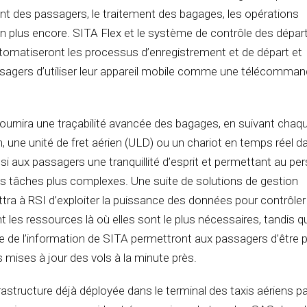
nt des passagers, le traitement des bagages, les opérations
en plus encore. SITA Flex et le système de contrôle des dépar
omatiseront les processus d’enregistrement et de départ et
sagers d’utiliser leur appareil mobile comme une télécomman
urnira une traçabilité avancée des bagages, en suivant chaq
, une unité de fret aérien (ULD) ou un chariot en temps réel d
insi aux passagers une tranquillité d’esprit et permettant au pe
s tâches plus complexes. Une suite de solutions de gestion
tra à RSI d’exploiter la puissance des données pour contrôler
 les ressources là où elles sont le plus nécessaires, tandis q
e de l’information de SITA permettront aux passagers d’être 
 mises à jour des vols à la minute près.
infrastructure déjà déployée dans le terminal des taxis aériens p