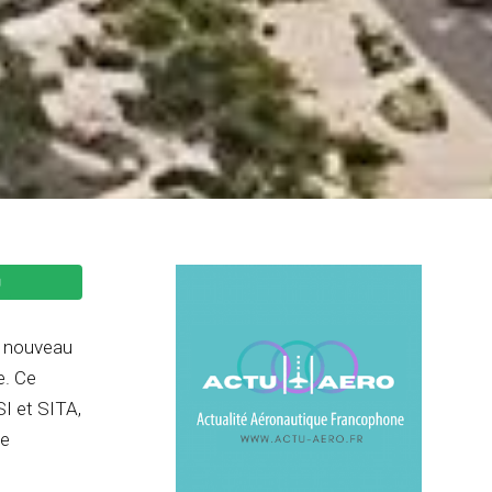
e nouveau
e. Ce
SI et SITA,
de