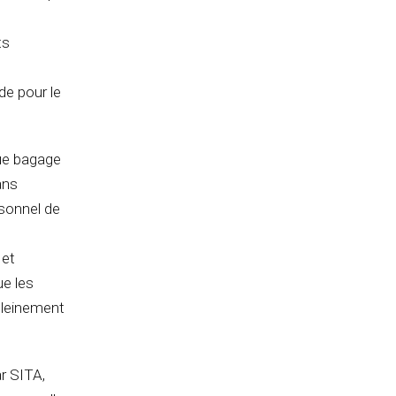
ts
de pour le
ue bagage
ans
rsonnel de
 et
ue les
pleinement
ar SITA,