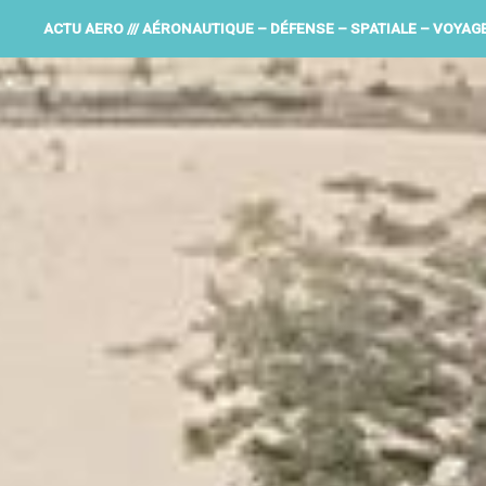
ACTU AERO /// AÉRONAUTIQUE – DÉFENSE – SPATIALE – VOYAG