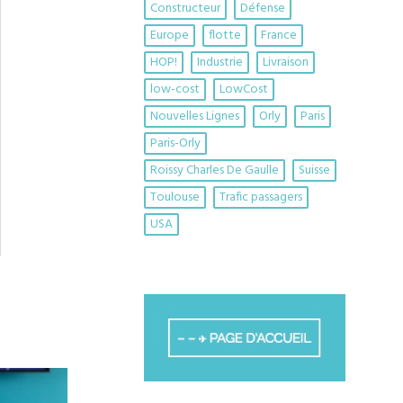
Constructeur
Défense
Europe
flotte
France
HOP!
Industrie
Livraison
low-cost
LowCost
Nouvelles Lignes
Orly
Paris
Paris-Orly
Roissy Charles De Gaulle
Suisse
Toulouse
Trafic passagers
USA