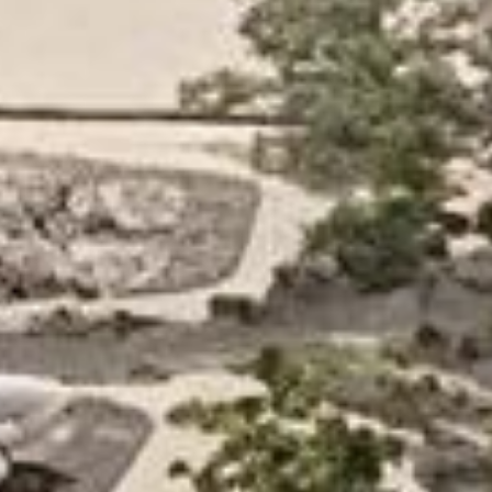
/// SITA devient four
mer Rouge
10 décembre 2024
Lire la Suite