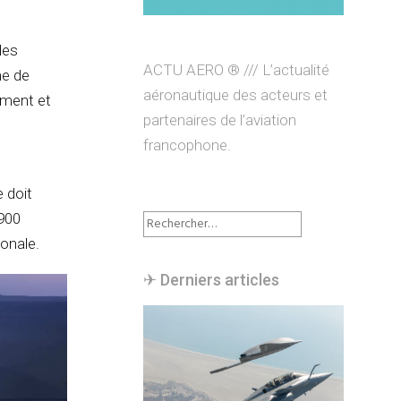
des
ACTU AERO ® /// L’actualité
me de
aéronautique des acteurs et
ement et
partenaires de l’aviation
francophone.
 doit
Rechercher :
 900
ionale.
✈︎ Derniers articles